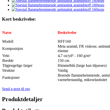
Kort beskrivelse:
Navn
Beskrivelse
Modell
HFF160
Meta aramid, FR viskose, antistati
Komposisjon
elastan
Vekt
4,7 oz/yd² - 160 g/m²
Bredde
150 cm
Tilgjengelige farger
Himmelblå (farge kan tilpasses)
Struktur
Vanlig
Iboende flammehemmende, antista
Funksjoner
varmebestandig, mikroelastisitet
Send e-post til oss
Produktdetaljer