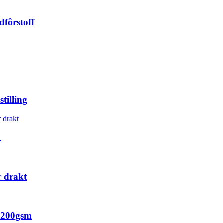
dfôrstoff
tilling
.
r drakt
f 200gsm