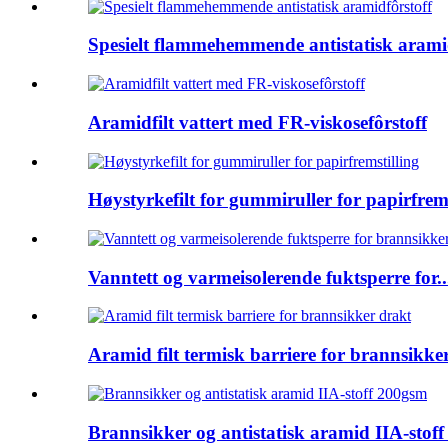
Spesielt flammehemmende antistatisk arami
Aramidfilt vattert med FR-viskosefôrstoff
Høystyrkefilt for gummiruller for papirfrems
Vanntett og varmeisolerende fuktsperre for..
Aramid filt termisk barriere for brannsikke
Brannsikker og antistatisk aramid IIA-stof