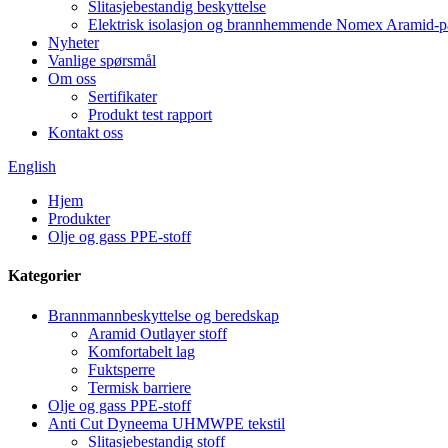
Slitasjebestandig beskyttelse
Elektrisk isolasjon og brannhemmende Nomex Aramid-p
Nyheter
Vanlige spørsmål
Om oss
Sertifikater
Produkt test rapport
Kontakt oss
English
Hjem
Produkter
Olje og gass PPE-stoff
Kategorier
Brannmannbeskyttelse og beredskap
Aramid Outlayer stoff
Komfortabelt lag
Fuktsperre
Termisk barriere
Olje og gass PPE-stoff
Anti Cut Dyneema UHMWPE tekstil
Slitasjebestandig stoff