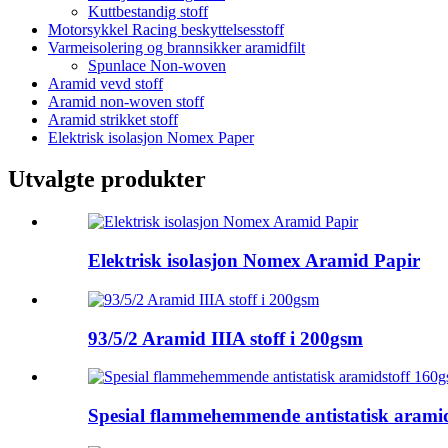
Kuttbestandig stoff
Motorsykkel Racing beskyttelsesstoff
Varmeisolering og brannsikker aramidfilt
Spunlace Non-woven
Aramid vevd stoff
Aramid non-woven stoff
Aramid strikket stoff
Elektrisk isolasjon Nomex Paper
Utvalgte produkter
Elektrisk isolasjon Nomex Aramid Papir
93/5/2 Aramid IIIA stoff i 200gsm
Spesial flammehemmende antistatisk arami