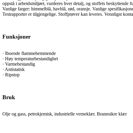
oppstå i arbeidsmiljøet, vurderes hver detalj, og stoffets beskyttende 
Vanlige farger: himmelblå, havblå, rød, oransje. Vanlige spesifikasjone
Testrapporter er tilgjengelige. Stoffprøver kan leveres. Vennligst konta
Funksjoner
· Iboende flammehemmende
· Høy temperaturbestandighet
· Varmebestandig
· Antistatisk
· Ripstop
Bruk
Olje og gass, petrokjemisk, industrielle verneklær. Brannsikre klær