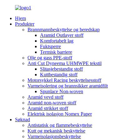
Hjem
Produkter
Brannmannbeskyttelse og beredskap
Aramid Outlayer stoff
Komfortabelt lag
Fuktsperre
Termisk barriere
Olje og gass PPE-stoff
Anti Cut Dyneema UHMWPE tekstil
Slitasjebestandig stoff
Kuttbestandig stoff
Motorsykkel Racing beskyttelsesstoff
Varmeisolering og brannsikker aramidfilt
Spunlace Non-woven
Aramid vevd stoff
Aramid non-woven stoff
Aramid strikket stoff
Elektrisk isolasjon Nomex Paper
Søknad
Antistatisk og flammebeskyttelse
Kutt og mekanisk beskyttelse
Varmeisolasjonsbeskyttelse