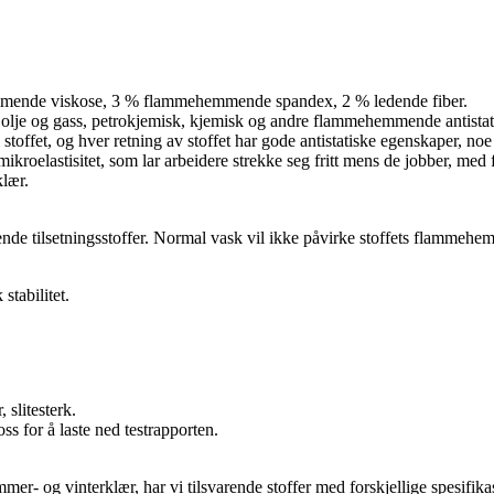
mende viskose, 3 % flammehemmende spandex, 2 % ledende fiber.
en olje og gass, petrokjemisk, kjemisk og andre flammehemmende antistat
 stoffet, og hver retning av stoffet har gode antistatiske egenskaper, noe
elastisitet, som lar arbeidere strekke seg fritt mens de jobber, med fleks
lær.
de tilsetningsstoffer. Normal vask vil ikke påvirke stoffets flammehe
stabilitet.
 slitesterk.
s ​​for å laste ned testrapporten.
mmer- og vinterklær, har vi tilsvarende stoffer med forskjellige spesifi