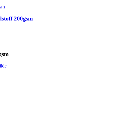
dstoff 200gsm
0gsm