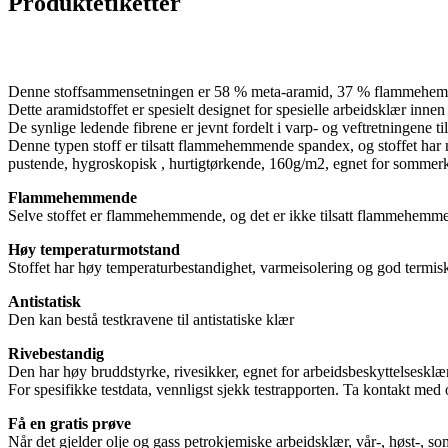
Produktetiketter
Denne stoffsammensetningen er 58 % meta-aramid, 37 % flammehem
Dette aramidstoffet er spesielt designet for spesielle arbeidsklær inn
De synlige ledende fibrene er jevnt fordelt i varp- og veftretningene til
Denne typen stoff er tilsatt flammehemmende spandex, og stoffet har mikro
pustende, hygroskopisk , hurtigtørkende, 160g/m2, egnet for sommerk
Flammehemmende
Selve stoffet er flammehemmende, og det er ikke tilsatt flammehemmen
Høy temperaturmotstand
Stoffet har høy temperaturbestandighet, varmeisolering og god termisk 
Antistatisk
Den kan bestå testkravene til antistatiske klær
Rivebestandig
Den har høy bruddstyrke, rivesikker, egnet for arbeidsbeskyttelsesklær,
For spesifikke testdata, vennligst sjekk testrapporten. Ta kontakt med os
Få en gratis prøve
Når det gjelder olje og gass petrokjemiske arbeidsklær, vår-, høst-, so