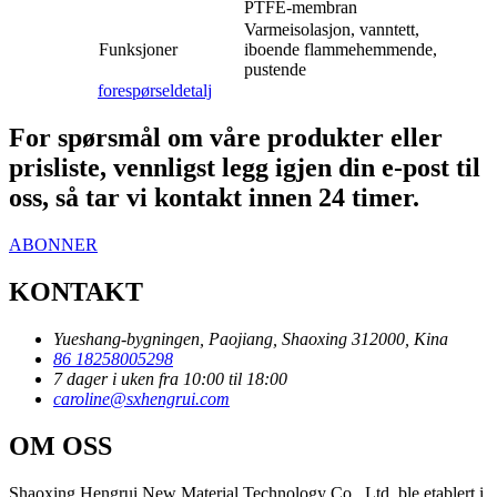
PTFE-membran
Varmeisolasjon, vanntett,
Funksjoner
iboende flammehemmende,
pustende
forespørsel
detalj
For spørsmål om våre produkter eller
prisliste, vennligst legg igjen din e-post til
oss, så tar vi kontakt innen 24 timer.
ABONNER
KONTAKT
Yueshang-bygningen, Paojiang, Shaoxing 312000, Kina
86 18258005298
7 dager i uken fra 10:00 til 18:00
caroline@sxhengrui.com
OM OSS
Shaoxing Hengrui New Material Technology Co., Ltd. ble etablert i