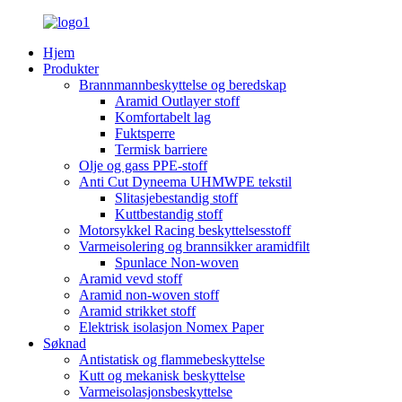
Hjem
Produkter
Brannmannbeskyttelse og beredskap
Aramid Outlayer stoff
Komfortabelt lag
Fuktsperre
Termisk barriere
Olje og gass PPE-stoff
Anti Cut Dyneema UHMWPE tekstil
Slitasjebestandig stoff
Kuttbestandig stoff
Motorsykkel Racing beskyttelsesstoff
Varmeisolering og brannsikker aramidfilt
Spunlace Non-woven
Aramid vevd stoff
Aramid non-woven stoff
Aramid strikket stoff
Elektrisk isolasjon Nomex Paper
Søknad
Antistatisk og flammebeskyttelse
Kutt og mekanisk beskyttelse
Varmeisolasjonsbeskyttelse