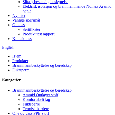
Slitasjebestandig beskyttelse
Elektrisk isolasjon og brannhemmende Nomex Aramid-
papir
Nyheter
Vanlige spørsmål
Om oss
Sertifikater
Produkt test rapport
Kontakt oss
English
Hjem
Produkter
Brannmannbeskyttelse og beredskap
Fuktsperre
Kategorier
Brannmannbeskyttelse og beredskap
Aramid Outlayer stoff
Komfortabelt lag
Fuktsperre
Termisk barriere
Olje og gass PPE-stoff