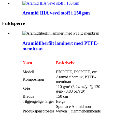
Aramid IIIA vevd stoff i 150gsm
Fuktsperre
Aramidfiberfilt laminert med PTFE-
membran
Navn
Beskrivelse
Modell
F70PTFE, F90PTFE, etc
Aramid fiberduk, PTFE-
Komposisjon
membran
110 g/m² (3,24 oz/yd²), 130
Vekt
g/m² (3,83 oz/yd²)
Bredde
150 cm
Tilgjengelige farger
Beige
Spunlace Aramid non-
Produksjonsprosess
woven + flammehemmende