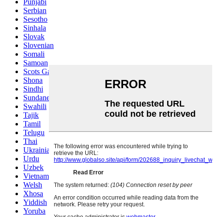
Punjabi
Serbian
Sesotho
Sinhala
Slovak
Slovenian
Somali
Samoan
Scots Gaelic
Shona
Sindhi
Sundanese
Swahili
Tajik
Tamil
Telugu
Thai
Ukrainian
Urdu
Uzbek
Vietnamese
Welsh
Xhosa
Yiddish
Yoruba